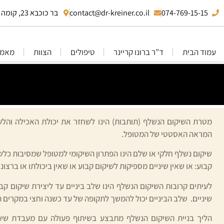
074-769-15-15
contact@dr-kreiner.co.il
בר כוכבא 23, קומה 10 בני ברק
עמוד הבית
ד”ר ברונו קריינר
טיפולים
הצוות
מאמר
מטרת השיקום הנשלף (תותבות) הינו לשחזר את יכולת האכילה והלע
המראה האסטטי של המטופל.
שיקום נשלף חלקי או שלם הינו הפתרון השיקומי למטופל שמסיבות כלש
קבוע: או שאין שיניים מספיקות לשיקום קבוע או שאין ביכולתו או ברצו
לעיתים קרובות השיקום הנשלף הינו שלב ביניים עד ליצירת שיקום ק
שיניים. שלב הביניים יכול להמשך לתקופה של עד כשנה וחצי במקרים 
הליך בניית השיקום הנשלף מתבצע בשיתוף פעולה עם מעבדת שיני