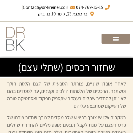
Contact@dr-kreiner.co.il
074-769-15-15
בר כוכבא 23, קומה 10 בני ברק
עמוד הבית
ד”ר ברונו קריינר
שחזור רכסים (שתלי עצם)
לאחר אובדן שיניים, צורתה הטבעית של הצם הלסת הולך
ומשתנה. הרכסים של הלסתות הולכים וקטנים, עד לממדים בהם
לא ניתן להחדיר שתלים בעמדה שתספק תפקוד ואסתטיקה טובה
של השיקום שמתבצע עליהם.
במקרים אלו יש צורך בביצוע שלב מקדים לצורך שחזור צורתו של
כרס העצם על מנת לקבל תנאים אופטימליים להחדרת שתלים
בעמדה הטובה ביותר האפשרית. שלב הזה הינו השתלת עצם.