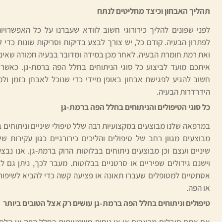
תהליך האבחון וכיצד מחליטים לנתח
לפני שפונים להליך כירורוגי חשוב לוודא שעברנו על כל האפשרויות
לפתרון הבעיה. קודם כל, יש צורך לבצע בדיקות וסריקות שונות כדי
ואת רמת חומרת הבעיה. לאחר מכן במידה ומדובר בבעיה חמורה שאינה
איתכם מועד לביצוע כל סוגי הניתוחים בחלל הפה ברמת-גן. כאשר
חשוב להגיע לפגישת אבחון באופן מיידי כדי שנוכל לאבחן בזמן ול
הידרדרות הבעיה.
כל סוגי הטיפולים והניתוחים בחלל הפה ברמת-גן
במרפאה שלנו מבוצעים במקצועיות רבה שלל טיפולי שיניים וניתוחים 
מבוצעים מגוון רחב של טיפולים והליכים כירורגיים כגון עקירות שינ
שיניים ועצם וכן מבוצעים ניתוחים בבלוטות הרוק ברמת-גן. אנו נב
וישנם גידולים שפיריים או סרטניים בבלוטות. מעבר לכך, ניתן גם ל
אסתטיים למטופלים שעברו תאונה או פציעה קשה כדי להביא לשיפור
או הפה.
טיפולים וניתוחים בחלל הפה ברמת-גן עושים רק אצל הטובים ביותר
אם אתם סובלים מכאבים או אי נוחות משמעותית בחלל הפה או הלס