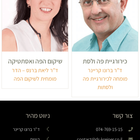
כירורגיית פה ולסת
שיקום הפה ואסתטיקה
ד”ר ברונו קריינר
ד”ר ליאת ברנס – הדר
מומחה לכירורגיית פה
מומחית לשיקום הפה
ולסתות
צור קשר
ניווט מהיר
074-769-15-15
ד"ר ברונו קריינר
contact@dr-kreiner.co.il
הצוות