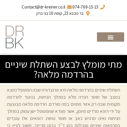
Contact@dr-kreiner.co.il
074-769-15-15
בר כוכבא 23, קומה 10 בני ברק
עמוד הבית
ד”ר ברונו קריינר
מתי מומלץ לבצע השתלת שיניים
בהרדמה מלאה?
השתלת שיניים בהרדמה מלאה היא פרוצדורה שבה המטופל נמצא
במצב של חוסר הכרה מלא במהלך הניתוח, בניגוד להרדמה
מקומית שבה רק אזור מסוים בפה מורדם. הרדמה מלאה מבוצעת
על ידי רופא מרדים מיומן, אשר מוודא שהמטופל ישן עמוק במהלך
הניתוח ואינו מרגיש כאב או חוסר נוחות. רופאים אלו עובדים
במרפאות שיניים מובילות כמו ד"ר ברונו קריינר. חשוב לציין כי