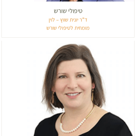
טיפולי שורש
ד”ר יונית שווץ – לוין
מומחית לטיפולי שורש