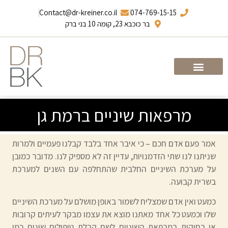
Contact@dr-kreiner.co.il
074-769-15-15
בר כוכבא 23, קומה 10 בני ברק
עמוד הבית
ד”ר ברונו קריינר
מרפאות שיניים ברמת גן
אמר פעם אדם חכם – כי איבר אחד בלבד קבלנו פעמיים ולמרות
שניתנו לנו שתי הזדמנויות, עדיין זה לא מספיק לנו. מדובר כמובן
על מערכת השיניים החלבית שהתחלפה עם השנים למערכת
בשרית קבועה.
כמעט ואין אדם שמצליח לשמור באופן מושלם על מערכת השיניים
שלו וכמעט כל אחד מאתנו מוצא את עצמו מבקר לעיתים קרובות
או רחוקות במרפאת השיניים לשם קבלת טיפולים שונים כמו