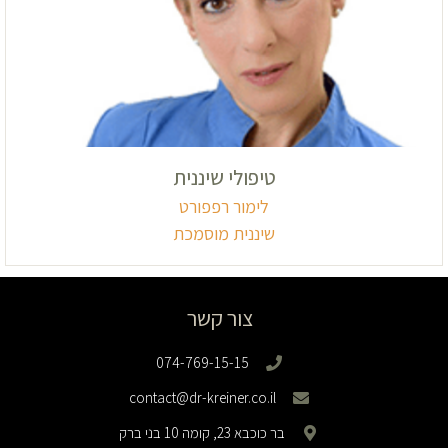
טיפולי שיננית
לימור רפפורט
שיננית מוסמכת
צור קשר
074-769-15-15
contact@dr-kreiner.co.il
בר כוכבא 23, קומה 10 בני ברק