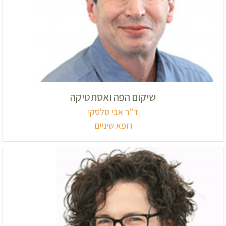
שיקום הפה ואסתטיקה
ד”ר אבי סלסקי
רופא שיניים