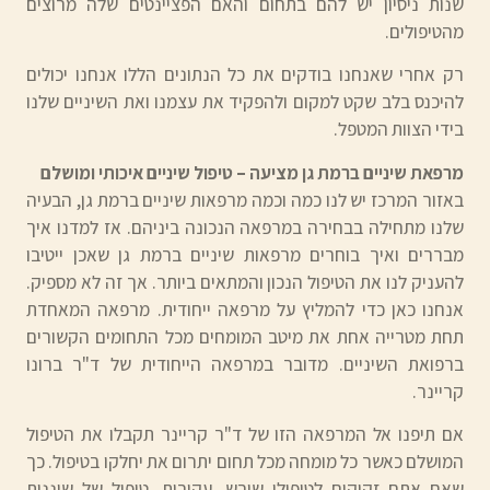
שנות ניסיון יש להם בתחום והאם הפציינטים שלה מרוצים
מהטיפולים.
רק אחרי שאנחנו בודקים את כל הנתונים הללו אנחנו יכולים
להיכנס בלב שקט למקום ולהפקיד את עצמנו ואת השיניים שלנו
בידי הצוות המטפל.
מרפאת שיניים ברמת גן מציעה – טיפול שיניים איכותי ומושלם
באזור המרכז יש לנו כמה וכמה מרפאות שיניים ברמת גן, הבעיה
שלנו מתחילה בבחירה במרפאה הנכונה ביניהם. אז למדנו איך
מבררים ואיך בוחרים מרפאות שיניים ברמת גן שאכן ייטיבו
להעניק לנו את הטיפול הנכון והמתאים ביותר. אך זה לא מספיק.
אנחנו כאן כדי להמליץ על מרפאה ייחודית. מרפאה המאחדת
תחת מטרייה אחת את מיטב המומחים מכל התחומים הקשורים
ברפואת השיניים. מדובר במרפאה הייחודית של ד"ר ברונו
קריינר.
אם תיפנו אל המרפאה הזו של ד"ר קריינר תקבלו את הטיפול
המושלם כאשר כל מומחה מכל תחום יתרום את יחלקו בטיפול. כך
שאם אתם זקוקים לטיפולי שורש, עקירות, טיפול של שיננית