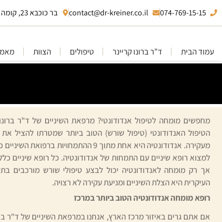
074-769-15-15
contact@dr-kreiner.co.il
בר כוכבא 23, קומה 10 בני ברק
עמוד הבית
ד”ר ברונו קריינר
טיפולים
הצוות
מאמר
מחפשים מומחה לטיפול אנדודונטי? מרפאת השיניים של ד"ר ברונו
הטיפול האנדודונטי (טיפול שורש) הטוב ביותר שמטרתו להציל את 
מעקירה. אנדודונטיה היא אחת מתוך 9 ההתמחויות בר
למצוא רופא שיניים עם התמחות של אנדודונטיה. כל רופא שיניים כללי
אך רק מומחה לאנדודונטיה יכול לבצע טיפולי שורש מורכבים ב
העיקרית היא הצלת השיניים ומניעת עקירה לא רצויה.
רופא מומחה אנדודונטיה הטוב ביותר במרכז
אם אתם גרים באיזור מרכז הארץ, אנחנו במרפאת השיניים של ד"ר ברו