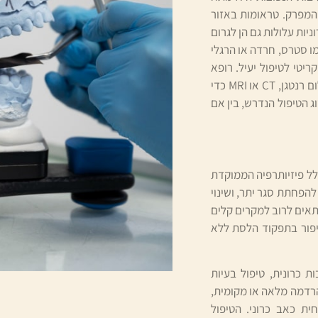
 המפרק. טראומות באזור
יות עלולות גם הן לגרום
ו סטרס, חרדה או הרגלי
יטי לטיפול יעיל. רופא
שיניים כירורגי מתמחה בהערכה קלינית ובדיקות הדמיה שונות כגון צילום רנטגן, CT או MRI כדי
 הטיפול הנדרש, בין אם
לל פיזיותרפיה הממוקדת
הפחתת סגר יתר, ושינוי
תאים לרוב למקרים קלים
יפור בתפקוד הלסת ללא
 כרונית, טיפול בעיות
הרדמה מלאה או מקומית,
ית כאב כרוני. הטיפול