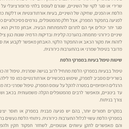
שרירי או סגר לקוי של השיניים, שגורם לעומס בלתי פרופורציונלי על
הלסת או הפנים, שחיקה של השיניים, בעיות אורתודונטיות או דלקות כרונ
לפגיעה בתפקוד המפרק. אצל חלק מהמטופלים, גורמים פסיכולוגיים כמ
סגר יתר יכולים אף הם לתרום להתפתחות הבעיה. אבחון מדויק הוא קר
לזהות את מקור הכאב או התפקוד הלקוי. האבחון מאפשר לקבוע את סוג
מדובר בטיפול שמרני או בהתערבות כירורגית.
שיטות טיפול בעיות במפרקי הלסת
טיפול בבעיות במפרקי הלסת מתחיל לרוב בגישה שמרנית. טיפול זה כו
בשרירים מסביב למפרק, שימוש במכשירים אורתודנטיים כמו סד לילה ל
הרגלים היומיומיים במטרה להקל על עומס המפרק. טיפול שמרני כזה מ
עד בינוניים, ומאפשר לרבים מהמטופלים הקלה משמעותית בכאב וש
צורך בניתוח.
במקרים חמורים יותר, בהם יש פגיעה מבנית במפרק או חוסר יציבות
במפרקי הלסת עשוי לכלול התערבות כירורגית. ניתוחי הלסת נעשים ב
והם מאפשרים לתקן עיוותים אנטומיים, לשחזר תפקוד תקין ולהפח