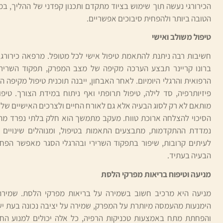
הכירורגי נעשה תוך שימוש בציוד מתקדם ותכנון קפדני של ההליך, 
הטובה ביותר ולהפחית סיבוכים אפשריים.
טיפול משולב ואישי
חשיבות רבה ניתנת להתאמת טיפול אישי לכל מטופל. מרפאה כירורגי
ברונו קריינר תבצע הערכה מקיפה של מצב המפרק, תפקוד השרירים
הרפואית והרגלי היומיום. לאחר האבחון, ייבנה תוכנית טיפול מקיפה 
פיזיותרפיה, סד לילה, טיפול תרופתי ואף ניתוח במידת הצורך. טי
מותאם לא רק לסוג הבעיה אלא גם לאורח החיים ולצרכים האישיים של
הסיכוי להצלחה ארוכת טווח. מעקב מתמשך הוא חלק בלתי נפרד מהט
נמדדת ההתקדמות, מתבצעים התאמות בטיפול, ומנוהלים שינויים
לעיתים קרובות, שיפור בתפקוד השרירי ובהרגלי הסגר מאפשר הפח
הבעיה בעתיד.
מניעה וטיפוח בריאות מפרקי הלסת
מניעה היא מרכיב חשוב בשמירה על בריאות מפרקי הלסת. שמירה ע
הימנעות מהעמסה מיותרת על המפרק, שמירה על יציבה נכונה בעת יש
והפחתת מתח באמצעות טכניקות הרפיה, כל אלה יכולים למנוע החמ