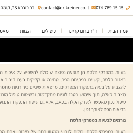
074-769-15-15
contact@dr-kreiner.co.il
בר כוכבא 23, קומה 10 בני ברק
עמוד הבית
ד”ר ברונו קריינר
טיפולים
הצוות
מאמר
בעיות במפרקי הלסת הן תופעה נפוצה שיכולה להשפיע על איכות החי
באזור הלסת, קשיים בפתיחת הפה, טחינה או קליקים בעת דיבור או 
להצביע על בעיה בתפקוד המפרקים. מרפאות שיניים כירורגיות מתמחות
מצבים כאלה, תוך שימוש בטכנולוגיות מתקדמות ובשיטות טיפול מות
טיפול נכון מאפשר לא רק הקלה בכאב, אלא גם שיפור התפקוד התנוע
בריאות הפה לאורך זמן.
גורמים לבעיות במפרקי הלסת
בעיות במפרקי הלסת יכולות לנבוע ממגוון רחב של סיבות. אחת הס