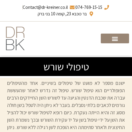
Contact@dr-kreiner.co.il
074-769-15-15
בר כוכבא 23, קומה 10 בני ברק
עמוד הבית
ד”ר ברונו קריינר
טיפולי שורש
ישנם מספר לא מועט של טיפולים בשיניים. אחד מהטיפולים
הפופולריים הוא טיפול שורש. טיפול זה נדרש לאחר שהעששת
עברה את שכבת הדנטין והגיעה עד לשורש השן החיידקים הרבים
גורמים לכאבים בלתי נסבלים. בעבר לא ניתן היה לטפל בשן חולה
מסוג זה והיא הייתה נעקרת. כיום רופא לטיפול שורש יכול להציל
את השן על ידי טיפול בשן על יד עקירת השורש ובכך נשמרת השן
החיצונית ולאחר סתימתה היא הופכת לשן רגילה ללא שורש. ניתן