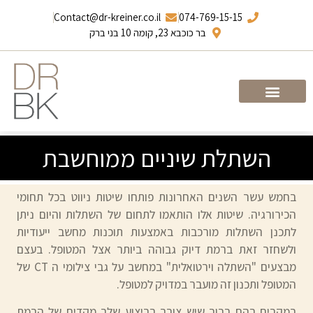
Contact@dr-kreiner.co.il
074-769-15-15
בר כוכבא 23, קומה 10 בני ברק
עמוד הבית
ד”ר ברונו קריינר
השתלת שיניים ממוחשבת
בחמש עשר השנים האחרונות פותחו שיטות ניווט בכל תחומי
הכירורגיה. שיטות אלו הותאמו לתחום של השתלות והיום ניתן
לתכנן השתלות מורכבות באמצעות תוכנות מחשב ייעודיות
ולשחזר זאת ברמת דיוק גבוהה ביותר אצל המטופל. בעצם
מבצעים "השתלה וירטואלית" במחשב על גבי צילומי ה CT של
המטופל ותכנון זה מועבר במדויק למטופל.
במקרים בהם ברור שיש צורך בביצוע שלב מקדים של הרמת