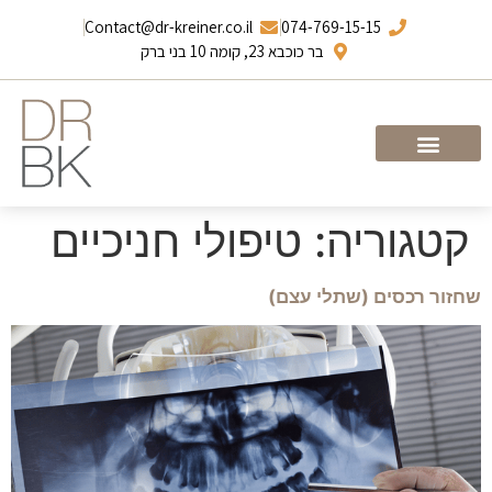
Contact@dr-kreiner.co.il
074-769-15-15
בר כוכבא 23, קומה 10 בני ברק
עמוד הבית
ד”ר ברונו קריינר
קטגוריה:
טיפולי חניכיים
שחזור רכסים (שתלי עצם)