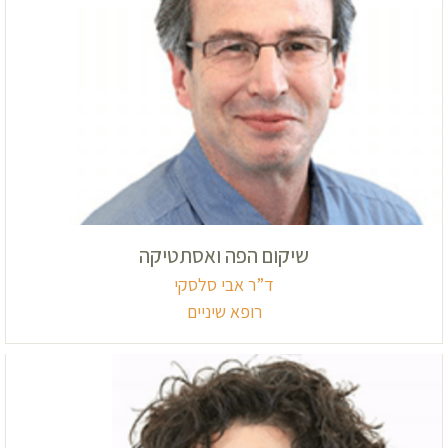
שיקום הפה ואסתטיקה
ד”ר אבי סלסקי
רופא שיניים