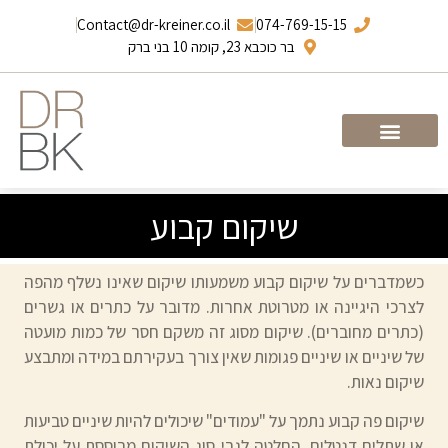
Contact@dr-kreiner.co.il
074-769-15-15
בר כוכבא 23, קומה 10 בני ברק
עמוד הבית
ד”ר ברונו קריינר
שיקום קבוע
כשמדברים על שיקום קבוע משמעותו שיקום שאינו נשלף מהפה
לצרכי היגיינה או מטרוטת אחרות. מדובר על כתרים או גשרים
(כתרים מחוברים). שיקום מסוג זה משקם חסר של כמות מועטה
של שיניים או שיניים פגומות שאין צורך בעקירתם במידה ומתבצע
שיקום נאות.
שיקום פה קבוע נתמך על "עמודים" שיכולים להיות שיניים טביעות
או שתלים דנטלים. החלטה לגבי סוג השיקום מבוססת על יכולת