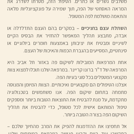
משלבים גשרים או כתרים. הטיפול הזה, מטרתו לשדרג את
המראה האסתטי של הפה, תוך שמירה על פונקציונליות מלאה
והתאמה מושלמת לפה המטופל.
השתלת עצם בחניכיים
– במקרים בהם העצם התדלדלה או
אבדה, מתבצע תהליך המאפשר להחזיר את הבסיס הקיים
לשיניים ומבטיח את יציבותן באמצעות חומרים ביולוגיים או
סינתטיים, המסייעים בהגברת הכמות והאיכות של העצם.
אחת המרפאות המובילות לשיקום פה באזור תל אביב היא
המרפאה של ד"ר ברונו קריינר. במרפאה שלנו תוכלו למצוא צוות
מקצועי המטפלים בכל סוגי בעיות הפה.
אצלנו הטיפולים הם מקצועיים ואיכותיים. הצוות המיומן והמנוסה
מתמחה בתחום שיקום הפה. אנו משתמשים בטכנולוגיה
מתקדמת, על מנת להבטיח את התוצאות הטובות ביותר ומספקים
טיפול המותאם אישית לכל מטופל, כדי להבטיח את תהליך
השיקום הפה בצורה הטובה ביותר.
אל תחמיצו את ההזדמנות להפיק את המרב מהחיוך שלכם –
התקשרו עוד היום וקבעו פגישה במרפאת המומחים שלנו.