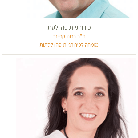
כירורגיית פה ולסת
ד”ר ברונו קריינר
מומחה לכירורגיית פה ולסתות