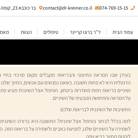
074-769-15-15
contact@dr-kreiner.co.il
בר כוכבא 23, קומה 10 בני ברק
עמוד הבית
ד”ר ברונו קריינר
טיפולים
הצוות
מאמר
בעידן שבו המראה החיצוני והבריאות מקבלים מקום מרכזי בחיי הי
הדנטלית היא לא פחות חשובה. כשאנו נפגשים עם אנשים, החיוך שלנו י
ושיניים בריאות ויפות משדרות ביטחון. הטיפול אצל השיננית מציע פתר
על המראה והתחושה הטבעית של השיניים.
החשיבות של השיננית לבריאות שלכם
למה בכלל לבחור בטיפול אצל שיננית? התשובה היא ברורה: השיננית
לשמירה על השיניים שלנו, למניעת כאבים ולשמירה על בריאות הפה. 
ליהנות מחיוך בריא ויפה,