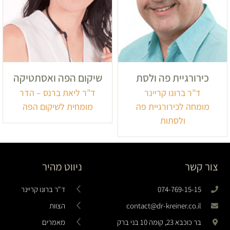
כירורגיית פה ולסת
שיקום הפה ואסתטיקה
ד”ר ברונו קריינר
ד”ר ליאת ברנס – הדר
מומחה לכירורגיית פה
מומחית לשיקום הפה
ולסתות
צור קשר
ניווט מהיר
074-769-15-15
ד"ר ברונו קריינר
contact@dr-kreiner.co.il
הצוות
בר כוכבא 23, קומה 10 בני ברק
מאמרים