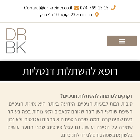
Contact@dr-kreiner.co.il
074-769-15-15
בר כוכבא 23, קומה 10 בני ברק
עמוד הבית
ד”ר ברונו קריינר
רופא להשתלות דנטליות
זקוקים למומחה להשתלות חניכיים?
סיבות רבות לבעיות חניכיים. הידועה ביותר היא נסיגת חניכיים.
חשיפת שורשי השן דבר שגורם לכאבים ולאי נוחות בפה בעיקר
בעת שתיה קרה וחמה. סיבה נוספת היא צחצוח ואגרסיבי ולא נכון
שמירה על הגיינה ועישון. גם עגיל פירסינג שבני הנוער עושים
בלשון או בשפה גורם לגירוי לחניכיים.