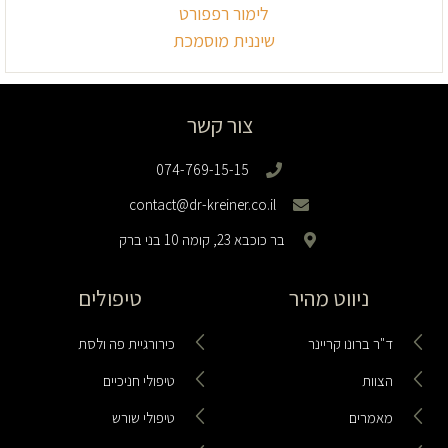
לימור רפפורט
שיננית מוסמכת
צור קשר
074-769-15-15
contact@dr-kreiner.co.il
בר כוכבא 23, קומה 10 בני ברק
ניווט מהיר
טיפולים
ד"ר ברונו קריינר
כירורגיית פה ולסת
הצוות
טיפולי חניכיים
מאמרים
טיפולי שורש