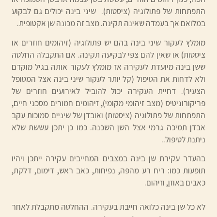
התפתחות של פתולוגיה (ציסטות). שיני בינה יכולים גם לבקוע
במלואם אך בעמדה שאינה תקינה. מצב זה מכונה שן אקטופית.
מומלץ לעקור שיני בינה בהם יש פתולוגיה (זיהומים חוזרים או
ציסטות) או שאין להם צפי לבקיעה תקינה. אם התקבלה החלטה
ששן בינה מיועדת לעקירה אז מומלץ לעקור אותה בגיל מוקדם
ולא לדחות את הטיפול (קל יותר לעקור שיני בינה אצל המטופל
הצעיר). דחיית העקירה יכול להוביל לאירועים חוזרים של
פריקורוניטיס (מצב זיהומי מקומי), זיהומים חמורים מסכני חיים,
התפתחות של פתולוגיה (ציסטות) ואובדן של שיניים סמוכות עקב
אבדן תמיכה גרמי אצל השן השכנה. כמו כן יתכן עששת שלא
ניתנת לטיפול..
בהעדר עקירת שן בינה במצבים המחייבים עקירה ייתכן ויהיו
תופעות כמו: ריח רע מהפה, נפיחות, כאב ראש, דימום, דלקת,
כאבים באוזן, וזיהום.
לא כל שן בינה כלואה חייבת בעקירה. ההחלטה מתקבלת לאחר