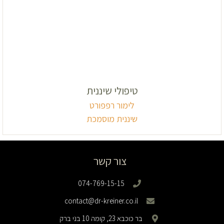
טיפולי שיננית
לימור רפפורט
שיננית מוסמכת
צור קשר
074-769-15-15
contact@dr-kreiner.co.il
בר כוכבא 23, קומה 10 בני ברק