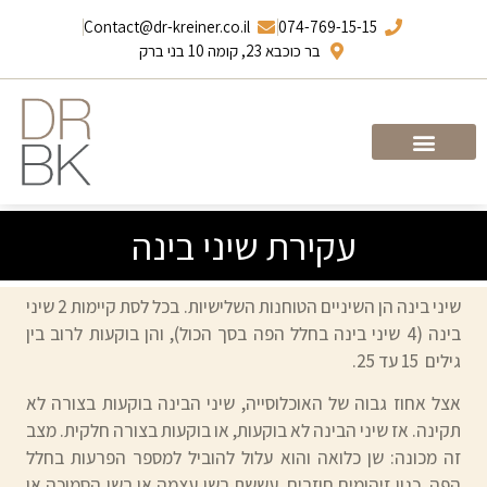
Contact@dr-kreiner.co.il
074-769-15-15
בר כוכבא 23, קומה 10 בני ברק
עמוד הבית
ד”ר ברונו קריינר
עקירת שיני בינה
שיני בינה הן השיניים הטוחנות השלישיות. בכל לסת קיימות 2 שיני
בינה (4 שיני בינה בחלל הפה בסך הכול), והן בוקעות לרוב בין
גילים 15 עד 25.
אצל אחוז גבוה של האוכלוסייה, שיני הבינה בוקעות בצורה לא
תקינה. אז שיני הבינה לא בוקעות, או בוקעות בצורה חלקית. מצב
זה מכונה: שן כלואה והוא עלול להוביל למספר הפרעות בחלל
הפה, כגון זיהומים חוזרים, עששת בשן עצמה או בשן הסמוכה או