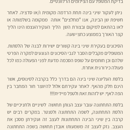
בדיקת המטופל עם הצילומים הרלוונטיים.
ניתן לעקור שיני בינה תחת הרדמה מקומית ו/או סדציה. לאחר
חשיפת שן הבינה, אנו "מחלצים" אותה ממקומה בשלמותה או
לאו בהתאם למיקום ובצורת השן הליך העקירהעצמו הינו הליך
קצר האורך בממוצע כחצי שעה.
הסיכונים בעקירת שיני בינה קשורים ישירות לבנה של הלסתות.
המטופלים מקבלים הסבר לגבי הסיכונים הנוגעים למקרה הפרטי
שלהם וכן חותמים על טופס הסכמה מדעת לפני הפעולה כמו לכל
פעולה כירורגית אחרת.
בלסת העליונה שיני בינה הם בדרך כלל בקרבה לסינוסים, אשר
הינם חלק מהאף. לאחר עקירתם אלול להיווצר חור המחבר בין
הפה לאף: יש לזהות זאת ולטפל מיידית!!!!
בלסת התחתונה עובר עצב הנותן תחושה לשיניים ולחניכיים של
הלסת התחתונה, לשפה התחתונה ולסנטר. במקרים רבים יש
קרבה בין שיני הבינה התחתונות לעצב זה ועקירתן מסכן את
העצב. נזק לעצב זה משמעותו אובדן תחושה בשפה התחתונה