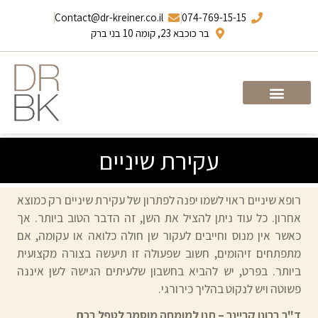
Contact@dr-kreiner.co.il
074-769-15-15
בר כוכבא 23, קומה 10 בני ברק
עמוד הבית
ד”ר ברונו קריינר
עקירת שיניים
רופא שיניים ראוי לשמו יפנה לפתרון של עקירת שיניים רק כמוצא
אחרון. כל עוד ניתן להציל את השן, זה הדבר הטוב ביותר. אך
כאשר אין מנוס וחייבים לעקור שן חולה כלואה או עקומה, אם
מתפתחים זיהומים, חשוב שפעולה זו תיעשה בצורה מקצועית
ביותר. בפרט, יש להביא בחשבון שלעיתים הגישה לשן איננה
פשוטה ויש לנקוט בהליך כירורגי.
ד"ר ברונו קריינר – תנו למומחה מוסמך לטפל בכם