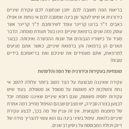
בריאות הפה חשובה לכם. יתכן שנחוצה לכם עקירת שיניים
כירורגית או שיש לעקור שן בינה שמסבה לכם אי נוחות או אפילו
כאבים. ד"ר ברונו קריינר עומד לשירותכם. ד"ר קריינר אשר
עוסק מזה שנים ברפואת שיניים הינו בעל תעודת מומחה. הדבר
מעיד על כישוריו הגבוהים ועל שנות ההכשרה ואיכותה. כבוגר
תארים הן ברפואה והן ברפואת שיניים, כאשר אתם מגיעים
למרפאתו, אתם מעמידים את שיניכם ואת בריאותכם בידיים
טובות!
מומחיות בעקירות וכירורגיה של הפה והלסתות
עקירה שאיננה מבוצעת על הצד הטוב ביותר עלולה להסב אי
נחת והשלכות לא פשוטות על מטופל או מטופלת. בעוד שיש
עקירות יחסית פשוטות, שגם רופא שיניים שאיננו מומחה יוכל
לבצען בצורה סבירה, יש מצבים שבהם הטיפול מחייב רמה אחרת
של מיומנות מקצועית. אין זה עניין של מה בכך, לבצע עקירת
שיניים כלואות. טיפול בשיני בינה גם הוא עשוי להצריך מידה של
דיוק ויכולת המבוססת על ניסיון רב שנים.