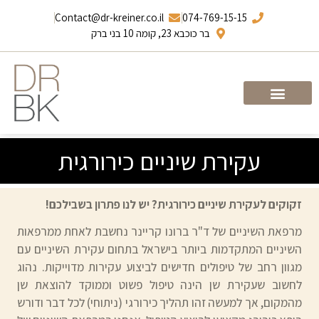
Contact@dr-kreiner.co.il
074-769-15-15
בר כוכבא 23, קומה 10 בני ברק
עמוד הבית
ד”ר ברונו קריינר
עקירת שיניים כירורגית
זקוקים לעקירת שיניים כירורגית? יש לנו פתרון בשבילכם!
מרפאת השיניים של ד"ר ברונו קריינר נחשבת לאחת ממרפאות
השיניים המתקדמות ביותר בישראל בתחום עקירת השיניים עם
מגוון רחב של טיפולים חדישים לביצוע עקירות מדוייקות. נהוג
לחשוב שעקירת שן הינה טיפול פשוט וממוקד להוצאת שן
מהמקום, אך למעשה זהו תהליך כירורגי (ניתוחי) לכל דבר ודורש