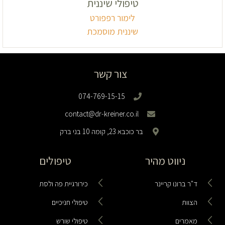
טיפולי שיננית
לימור רפפורט
שיננית מוסמכת
צור קשר
074-769-15-15
contact@dr-kreiner.co.il
בר כוכבא 23, קומה 10 בני ברק
ניווט מהיר
טיפולים
ד"ר ברונו קריינר
כירורגיית פה ולסת
הצוות
טיפולי חניכיים
מאמרים
טיפולי שורש