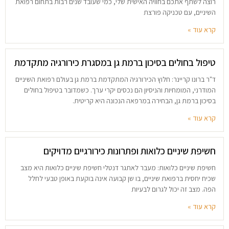
רוצה לשתף אתכם בחוויה האישית שלי, כמי שעובד שנים רבות בתחום רפואת
השיניים, עם טכניקה פורצת
קרא עוד »
טיפול בחולים בסיכון ברמת גן במסגרת כירורגיה מתקדמת
ד"ר ברונו קריינר: חלוץ הכירורגיה המתקדמת ברמת גן בעולם רפואת השיניים
המודרני, המומחיות והניסיון הם נכסים יקרי ערך. כשמדובר בטיפול בחולים
בסיכון ברמת גן, הבחירה במרפאה הנכונה היא קריטית.
קרא עוד »
חשיפת שיניים כלואות ופתרונות כירורגיים מדויקים
חשיפת שיניים כלואות: מעבר לאתגר דנטלי חשיפת שיניים כלואות היא מצב
שכיח יחסית ברפואת שיניים, בו שן קבועה אינה בוקעת באופן טבעי לחלל
הפה. מצב זה יכול לגרום לבעיות
קרא עוד »