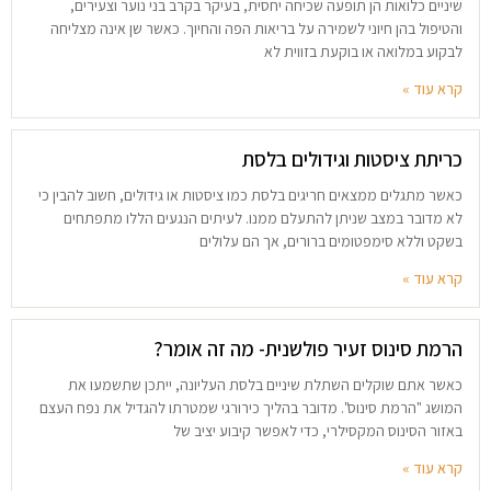
שיניים כלואות הן תופעה שכיחה יחסית, בעיקר בקרב בני נוער וצעירים,
והטיפול בהן חיוני לשמירה על בריאות הפה והחיוך. כאשר שן אינה מצליחה
לבקוע במלואה או בוקעת בזווית לא
קרא עוד »
כריתת ציסטות וגידולים בלסת
כאשר מתגלים ממצאים חריגים בלסת כמו ציסטות או גידולים, חשוב להבין כי
לא מדובר במצב שניתן להתעלם ממנו. לעיתים הנגעים הללו מתפתחים
בשקט וללא סימפטומים ברורים, אך הם עלולים
קרא עוד »
הרמת סינוס זעיר פולשנית- מה זה אומר?
כאשר אתם שוקלים השתלת שיניים בלסת העליונה, ייתכן שתשמעו את
המושג "הרמת סינוס". מדובר בהליך כירורגי שמטרתו להגדיל את נפח העצם
באזור הסינוס המקסילרי, כדי לאפשר קיבוע יציב של
קרא עוד »