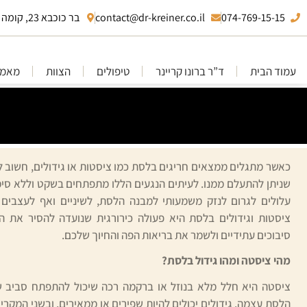
074-769-15-15
contact@dr-kreiner.co.il
בר כוכבא 23, קומה 10 בני ברק
עמוד הבית
ד”ר ברונו קריינר
טיפולים
הצוות
מאמר
כאשר מתגלים ממצאים חריגים בלסת כמו ציסטות או גידולים, חשוב ל
שניתן להתעלם ממנו. לעיתים הנגעים הללו מתפתחים בשקט וללא סימ
עלולים לגרום לנזק משמעותי למבנה הלסת, לשיניים ואף לעצבים 
ציסטות וגידולים בלסת היא פעולה כירורגית שנועדה להסיר את ה
סיבוכים עתידיים ולשמר את בריאות הפה והחיוך שלכם.
מהי ציסטה ומהו גידול בלסת?
ציסטה היא חלל מלא בנוזל או ברקמה רכה שיכול להתפתח סביב שו
הלסת עצמה. גידולים יכולים להיות שפירים או ממאירים, ובשני המקרי