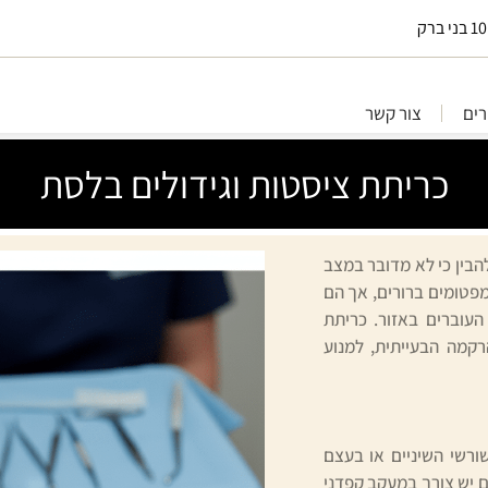
ים
צור קשר
כריתת ציסטות וגידולים בלסת
הבין כי לא מדובר במצב
פטומים ברורים, אך הם
העוברים באזור. כריתת
רקמה הבעייתית, למנוע
רשי השיניים או בעצם
ם יש צורך במעקב קפדני