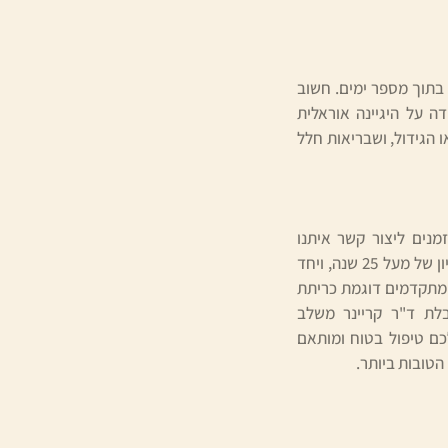
 בתוך מספר ימים. חשוב
דה על היגיינה אוראלית
 הגידול, ושבריאות חלל
נים ליצור קשר איתנו
במרפאת ד"ר ברונו קריינר. ד"ר קריינר הינו כירורג פה ולסת בעל ניסיון של מעל 25 שנה, ויחד
 מתקדמים דוגמת כריתת
בלת ד"ר קריינר משלב
כם טיפול בטוח ומותאם
 הטובות ביותר.