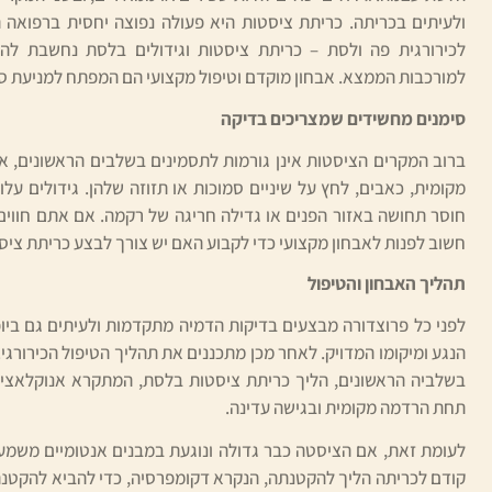
ולעיתים בכריתה. כריתת ציסטות היא פעולה נפוצה יחסית ברפואה 
לכירורגית פה ולסת – כריתת ציסטות וגידולים בלסת נחשבת לה
למורכבות הממצא. אבחון מוקדם וטיפול מקצועי הם המפתח למניעת סי
סימנים מחשידים שמצריכים בדיקה
ברוב המקרים הציסטות אינן גורמות לתסמינים בשלבים הראשונים, א
מקומית, כאבים, לחץ על שיניים סמוכות או תזוזה שלהן. גידולים על
חוסר תחושה באזור הפנים או גדילה חריגה של רקמה. אם אתם חווים
חשוב לפנות לאבחון מקצועי כדי לקבוע האם יש צורך לבצע כריתת ציסט
תהליך האבחון והטיפול
לפני כל פרוצדורה מבצעים בדיקות הדמיה מתקדמות ולעיתים גם ביו
הנגע ומיקומו המדויק. לאחר מכן מתכננים את תהליך הטיפול הכירורגי
בשלביה הראשונים, הליך כריתת ציסטות בלסת, המתקרא אנוקלאציה
תחת הרדמה מקומית ובגישה עדינה.
לעומת זאת, אם הציסטה כבר גדולה ונוגעת במבנים אנטומיים משמעו
קודם לכריתה הליך להקטנתה, הנקרא דקומפרסיה, כדי להביא להקטנ