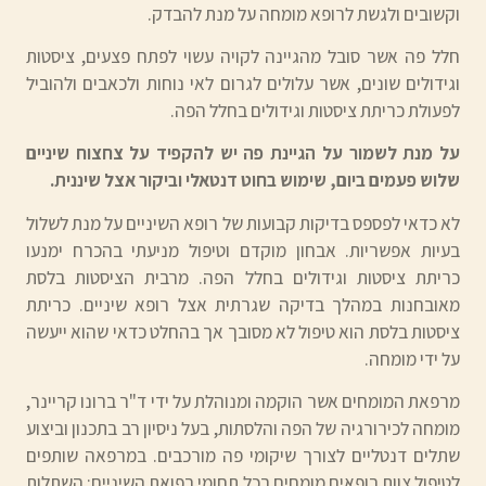
וקשובים ולגשת לרופא מומחה על מנת להבדק.
חלל פה אשר סובל מהגיינה לקויה עשוי לפתח פצעים, ציסטות
וגידולים שונים, אשר עלולים לגרום לאי נוחות ולכאבים ולהוביל
לפעולת כריתת ציסטות וגידולים בחלל הפה.
על מנת לשמור על הגיינת פה יש להקפיד על צחצוח שיניים
שלוש פעמים ביום, שימוש בחוט דנטאלי וביקור אצל שיננית.
לא כדאי לפספס בדיקות קבועות של רופא השיניים על מנת לשלול
בעיות אפשריות. אבחון מוקדם וטיפול מניעתי בהכרח ימנעו
כריתת ציסטות וגידולים בחלל הפה. מרבית הציסטות בלסת
מאובחנות במהלך בדיקה שגרתית אצל רופא שיניים. כריתת
ציסטות בלסת הוא טיפול לא מסובך אך בהחלט כדאי שהוא ייעשה
על ידי מומחה.
מרפאת המומחים אשר הוקמה ומנוהלת על ידי ד"ר ברונו קריינר,
מומחה לכירורגיה של הפה והלסתות, בעל ניסיון רב בתכנון וביצוע
שתלים דנטליים לצורך שיקומי פה מורכבים. במרפאה שותפים
לטיפול צוות רופאים מומחים בכל תחומי רפואת השיניים: השתלות