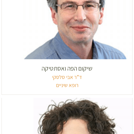
שיקום הפה ואסתטיקה
ד”ר אבי סלסקי
רופא שיניים