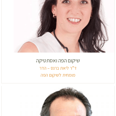
שיקום הפה ואסתטיקה
ד”ר ליאת ברנס – הדר
מומחית לשיקום הפה