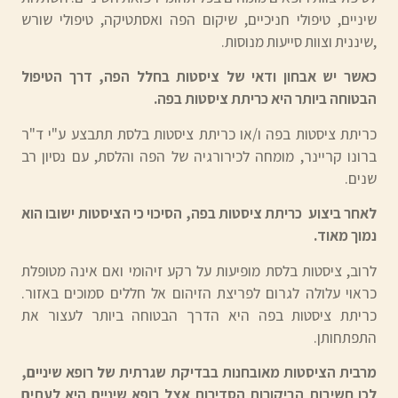
שיניים, טיפולי חניכיים, שיקום הפה ואסתטיקה, טיפולי שורש
,שיננית וצוות סייעות מנוסות.
כאשר יש אבחון ודאי של ציסטות בחלל הפה, דרך הטיפול
הבטוחה ביותר היא כריתת ציסטות בפה.
כריתת ציסטות בפה ו/או כריתת ציסטות בלסת תתבצע ע"י ד"ר
ברונו קריינר, מומחה לכירורגיה של הפה והלסת, עם נסיון רב
שנים.
לאחר ביצוע כריתת ציסטות בפה, הסיכוי כי הציסטות ישובו הוא
נמוך מאוד.
לרוב, ציסטות בלסת מופיעות על רקע זיהומי ואם אינה מטופלת
כראוי עלולה לגרום לפריצת הזיהום אל חללים סמוכים באזור.
כריתת ציסטות בפה היא הדרך הבטוחה ביותר לעצור את
התפתחותן.
מרבית הציסטות מאובחנות בבדיקת שגרתית של רופא שיניים,
לכן חשיבות הביקורות הסדירות אצל רופא שיניים היא לעתים