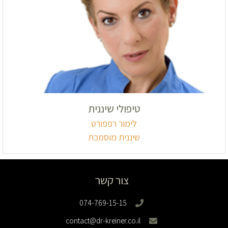
טיפולי שיננית
לימור רפפורט
שיננית מוסמכת
צור קשר
074-769-15-15
contact@dr-kreiner.co.il