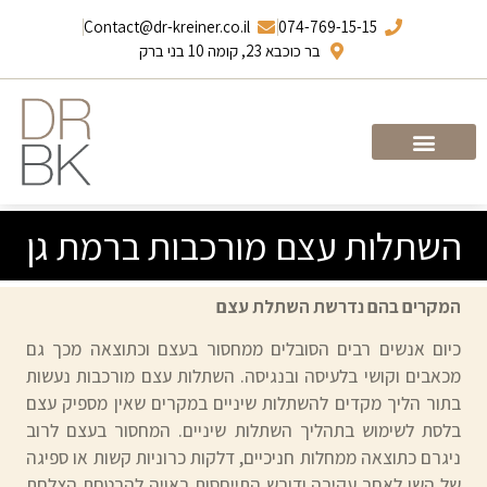
Contact@dr-kreiner.co.il
074-769-15-15
בר כוכבא 23, קומה 10 בני ברק
עמוד הבית
ד”ר ברונו קריינר
השתלות עצם מורכבות ברמת גן
המקרים בהם נדרשת השתלת עצם
כיום אנשים רבים הסובלים ממחסור בעצם וכתוצאה מכך גם
מכאבים וקושי בלעיסה ובנגיסה. השתלות עצם מורכבות נעשות
בתור הליך מקדים להשתלות שיניים במקרים שאין מספיק עצם
בלסת לשימוש בתהליך השתלות שיניים. המחסור בעצם לרוב
ניגרם כתוצאה ממחלות חניכיים, דלקות כרוניות קשות או ספיגה
של השן לאחר עקירה ודורש התייחסות ראויה להבטחת הצלחת