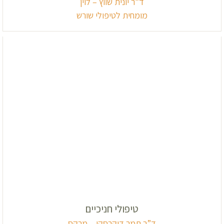
ד”ר יונית שווץ – לוין
מומחית לטיפולי שורש
טיפולי חניכיים
ד”ר תמר דוקרסקי – מרקס