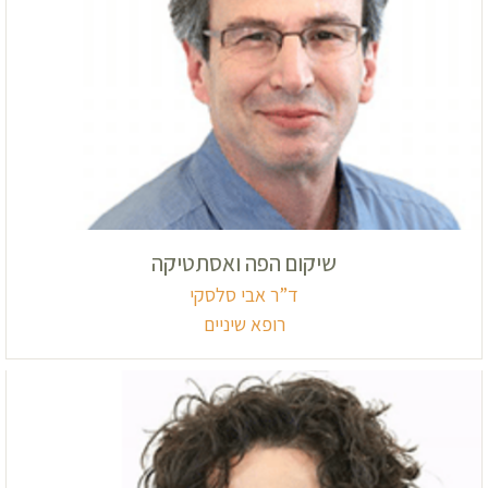
שיקום הפה ואסתטיקה
ד”ר אבי סלסקי
רופא שיניים