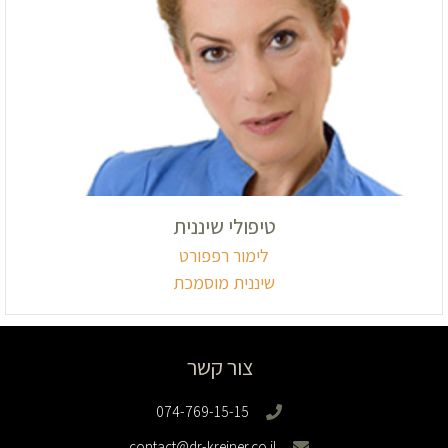
טיפולי שיננית
לימור רפפורט
שיננית מוסמכת
צור קשר
074-769-15-15
contact@dr-kreiner.co.il