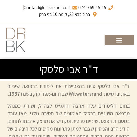
Contact@dr-kreiner.co.il
074-769-15-15
בר כוכבא 23, קומה 10 בני ברק
עמוד הבית
ד”ר ברונו קריינר
ד"ר אבי סלסקי
ד"ר אבי סלסקי סיים בהצטיינות את לימודיו ברפואת שיניים
באוניברסיטת Witwatersrand שבדרום-אפריקה, בשנת 1987.
בתום הלימודים עלה ארצה והתגייס לצה"ל, ושירת כמנהל
מרפאת השיניים בבסיס האימונים של חטיבת גולני. מאז עובד
במסגרת רפואת שיניים פרטית ומקדיש את מרצו, אהבתו לתחום,
הידע הרב והניסיון שצבר למתן פתרונות מקיפים לכל היבטים של
בריאות הפה, לרבות אסתטיקה דנטלית, שיקום על גבי שתלים,