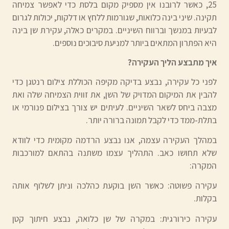
25, כאשר לרובנו אין מספיק מקום בלסת כדי לאפשר צמיחה
תקינה. שיני בינה כלואות, שגורמות ללחץ או דלקות, יכולות לגרום
לבעיות במנשך וברווח השיניים. במקרים כאלה, עקירת שן בינה
היא הפתרון המתאים ביותר למניעת סיבוכים נוספים.
איך מתבצע הליך העקירה?
לפני כל עקירה, נבצע בדיקה מקיפה הכוללת צילום רנטגן כדי
להבין את המיקום המדויק של השן, את זווית הצמיחה שלה ואת
מצבה ביחס לשאר השיניים. לעיתים יש צורך בצילום פנורמי או
בתלת-ממד כדי לקבל תמונה ברורה יותר.
במהלך העקירה עצמה, אנו נבצע הרדמה מקומית כדי לוודא
שלא תחושו כאב. התהליך עצמו משתנה בהתאם למורכבות
המקרה:
עקירה פשוטה: כאשר השן בוקעת כהלכה וניתן לשלוף אותה
בקלות.
עקירה כירורגית: במקרה של שן כלואה, נבצע חיתוך קטן