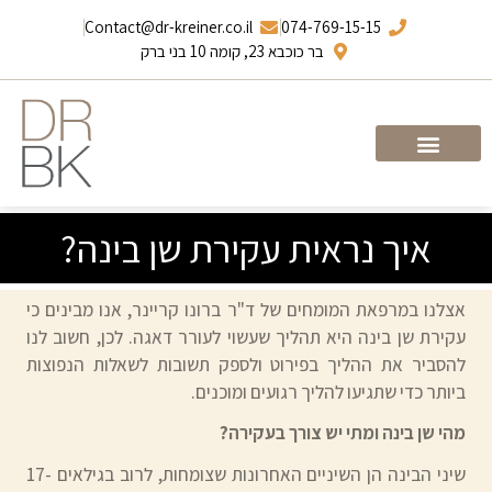
Contact@dr-kreiner.co.il
074-769-15-15
בר כוכבא 23, קומה 10 בני ברק
עמוד הבית
ד”ר ברונו קריינר
איך נראית עקירת שן בינה?
אצלנו במרפאת המומחים של ד"ר ברונו קריינר, אנו מבינים כי
עקירת שן בינה היא תהליך שעשוי לעורר דאגה. לכן, חשוב לנו
להסביר את ההליך בפירוט ולספק תשובות לשאלות הנפוצות
ביותר כדי שתגיעו להליך רגועים ומוכנים.
מהי שן בינה ומתי יש צורך בעקירה?
שיני הבינה הן השיניים האחרונות שצומחות, לרוב בגילאים 17-