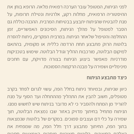
לפני הניתוח, המטופל עובר הערכה רפואית מלאה. הרופא בוחן את
ההיסטוריה הרפואית, מחלות רקע, אלרגיות ונטילת תרופות, על
מנת להבטיח שהניתוח יתבצע בבטיחות המרבית. ההכנה כוללת גם
הסבר למטופל על מהלך הניתוח, הסיכונים האפשריים, זמן
ההחלמה והטיפול שלאחר הניתוח. במרבית המקרים, ניתוח להסרת
בלוטות הרוק מתבצע תחת הרדמה כללית או מקומית, בהתאם
למיקום הבלוטה, מורכבות ההליך וגודל הבלוטה. שימוש בטכניקות
מודרניות מאפשר ביצוע הניתוח בצורה מדויקת, עם חתכים
מינימליים ושמירה על מבנה הרקמות הסמוכות.
כיצד מתבצע הניתוח
כיוון שניתוח, ובמיוחד ניתוח בחלל הפה, עשוי לגרום לפחד בקרב
מטופלים, חשוב להבין את התהליך מההתחלה ועד הסוף על מנת
להוריד מן המתח ולהסביר כי לא מדובר בניתוח שיש לחשוש ממנו.
הניתוח מתחיל בחיתוך מדויק באזור שבו נמצאת הבלוטה, תוך
שמירה על כלי דם ועצבים סמוכים. במקרים של בלוטות שנמצאות
בתוך הפה, החיתוך מתבצע דרך חלל הפה, מה שמפחית את
הצלקת החיצונית. בלוטות חיצוניות מוסרות באמצעות חתכים