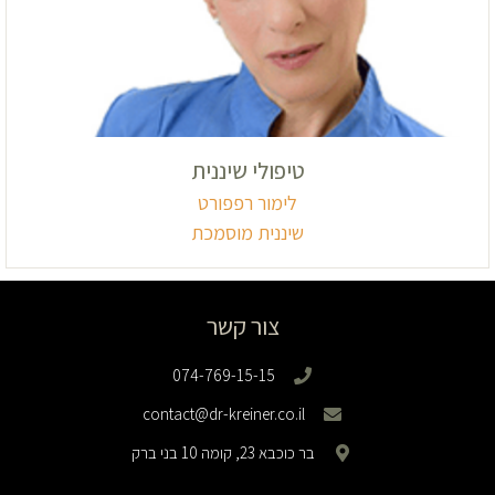
טיפולי שיננית
לימור רפפורט
שיננית מוסמכת
צור קשר
074-769-15-15
contact@dr-kreiner.co.il
בר כוכבא 23, קומה 10 בני ברק