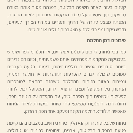
קטנים בעור. לאחר חשיפת הבלוטה, המנתח מסיר אותה בצורה
מדויקת, תוך שמירה על מבנה הרקמות הסובבות. לאחר ההסרה,
המנתח מבצע סגירה של החתך ותפרים במידת הצורך. לעיתים,
נדרש ניקוז זמני כדי למנוע הצטברות נוזלים או זיהומים.
סיבוכים וזמן החלמה
כמו בכל ניתוח, קיימים סיכונים אפשריים, אך תכנון מוקפד ושימוש
בטכניקות מתקדמות מפחיתים אותם משמעותית, וכיום הם נדירים
ביותר. סיבוכים אפשריים כוללים זיהום, דימום, פגיעה בעצבים
סמוכים שיכולה לגרום להפרעות תחושתיות או חולשה זמנית,
ונפיחות באזור הניתוח. ההחלמה משתנה בהתאם למורכבות
הניתוח, גיל המטופל ומצבו הרפואי. לרוב, המטופל יכול לחזור
לפעילות יומיומית תוך מספר ימים, עם הקפדה על היגיינת הפה,
תזונה רכה והימנעות ממאמץ פיזי מיותר. ביקורות לאחר הניתוח
מאפשרות לוודא החלמה תקינה ומעקב אחר תפקוד הרוק.
ניתוח של בלוטות הרוק הוא הליך כירורגי חשוב במצבים בהם קיימת
פגיעה בתפקוד הבלוטות, אבנים, זיהומים כרוניים או גידולים.