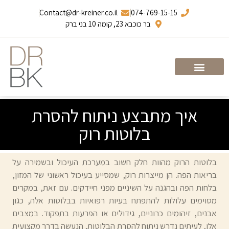
Contact@dr-kreiner.co.il
074-769-15-15
בר כוכבא 23, קומה 10 בני ברק
עמוד הבית
ד”ר ברונו קריינר
איך מתבצע ניתוח להסרת
בלוטות רוק
בלוטות הרוק מהוות חלק חשוב במערכת העיכול ובשמירה על
בריאות הפה. הן מייצרות רוק, שמסייע בעיכול ראשוני של המזון,
בלחות הפה ובהגנה על השיניים מפני חיידקים. עם זאת, במקרים
מסוימים עלולות להתפתח בעיות רפואיות בבלוטות אלה, כגון
אבנים, זיהומים כרוניים, גידולים או הפרעות בתפקוד. במצבים
אלו, לעיתים נדרש ניתוח להסרת הבלוטות, הנעשה בדרך מקצועית