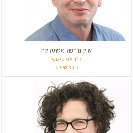
שיקום הפה ואסתטיקה
ד”ר אבי סלסקי
רופא שיניים