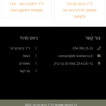
ד”ר ברונו קריינר
ד”ר ליאת ברנס – הדר
מומחה לכירורגיית פה
מומחית לשיקום הפה
ולסתות
צור קשר
ניווט מהיר
074-769-15-15
ד"ר ברונו קריינר
contact@dr-kreiner.co.il
הצוות
בר כוכבא 23, קומה 10 בני ברק
מאמרים
צור קשר
כל הזכויות שמורות לד"ר ברונו קריינר 2022