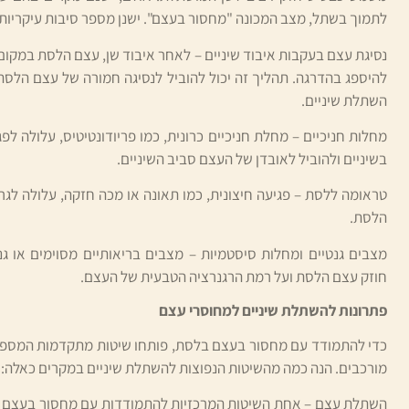
לתמוך בשתל, מצב המכונה "מחסור בעצם". ישנן מספר סיבות עיקריו
נסיגת עצם בעקבות איבוד שיניים – לאחר איבוד שן, עצם הלסת במקום
להיספג בהדרגה. תהליך זה יכול להוביל לנסיגה חמורה של עצם הלס
השתלת שיניים.
מחלות חניכיים – מחלת חניכיים כרונית, כמו פריודונטיטיס, עלולה ל
בשיניים ולהוביל לאובדן של העצם סביב השיניים.
טראומה ללסת – פגיעה חיצונית, כמו תאונה או מכה חזקה, עלולה לג
הלסת.
מצבים גנטיים ומחלות סיסטמיות – מצבים בריאותיים מסוימים או גנ
חוזק עצם הלסת ועל רמת הרגנרציה הטבעית של העצם.
פתרונות להשתלת שיניים למחוסרי עצם
כדי להתמודד עם מחסור בעצם בלסת, פותחו שיטות מתקדמות המספק
מורכבים. הנה כמה מהשיטות הנפוצות להשתלת שיניים במקרים כאלה: