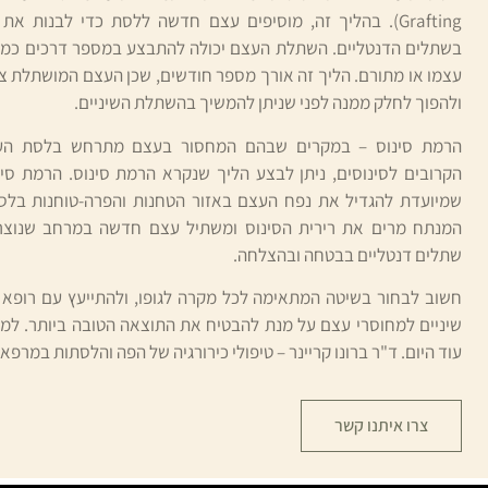
Grafting). בהליך זה, מוסיפים עצם חדשה ללסת כדי לבנות 
בשתלים הדנטליים. השתלת העצם יכולה להתבצע במספר דרכים כמ
עצמו או מתורם. הליך זה אורך מספר חודשים, שכן העצם המושתלת 
ולהפוך לחלק ממנה לפני שניתן להמשיך בהשתלת השיניים.
הרמת סינוס – במקרים שבהם המחסור בעצם מתרחש בלסת העליונ
הקרובים לסינוסים, ניתן לבצע הליך שנקרא הרמת סינוס. הרמת סינ
שמיועדת להגדיל את נפח העצם באזור הטחנות והפרה-טוחנות בלסת
המנתח מרים את רירית הסינוס ומשתיל עצם חדשה במרחב שנוצר
שתלים דנטליים בבטחה ובהצלחה.
חשוב לבחור בשיטה המתאימה לכל מקרה לגופו, ולהתייעץ עם רופא
שיניים למחוסרי עצם על מנת להבטיח את התוצאה הטובה ביותר. למי
עוד היום. ד"ר ברונו קריינר – טיפולי כירורגיה של הפה והלסתות במרפ
צרו איתנו קשר