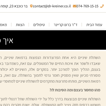
074-769-15-15
contact@dr-kreiner.co.il
בר כוכבא 23, קומה 10 בני ברק
עמוד הבית
ד”ר ברונו קריינר
טיפולים
הצוות
מאמר
איך 
השתלת שיניים היא אחת הפרוצדורות הנפוצות ברפואת שיניים, 
שאבדו ולשפר את איכות החיים של המטופלים. עם זאת, כשמדובר ב
בעצם, ההליך הופך למורכב יותר. במקרים אלה, השיניים לא יכולות
מסורתי מכיוון שאין מספיק חומר גרמי לתמוך בהשתלה. עם זאת, 
רפואת השיניים, פותחו פתרונות מתקדמים להשתלת שיניים למחוסרי ע
מהו מחסור בעצם ומה הסיבות לו?
השתלות שיניים מבוצעות בדרך כלל על ידי השתלת שתל דנטלי לתו
משמש כבסיס חזק ויציב לשן המושתלת. אולם, ישנם מקרים בהם ע